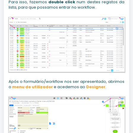
Para isso, fazemos
double click
num destes registos da
lista, para que possamos entrar no workflow.
Após o formulário/workflow nos ser apresentado, abrimos
o
menu de utilizador
e acedemos ao
Designer
.