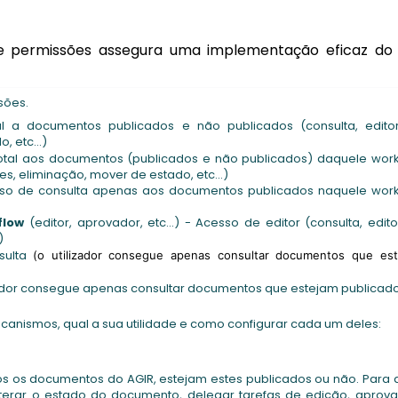
 permissões assegura uma implementação eficaz do
ssões.
l a documentos publicados e não publicados (consulta, edito
 etc...)
otal aos documentos (publicados e não publicados) daquele work
es, eliminação, mover de estado, etc...)
o de consulta apenas aos documentos publicados naquele work
flow
(editor, aprovador, etc...) - Acesso de editor (consulta, edit
)
sulta
(o utilizador consegue apenas consultar documentos que es
izador consegue apenas consultar documentos que estejam publicad
anismos, qual a sua utilidade e como configurar cada um deles:
s os documentos do AGIR, estejam estes publicados ou não. Para
lterar o estado do documento, delegar tarefas de edição, aprova