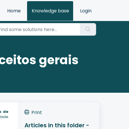
Home
Knowledge base
Login
eitos gerais
s de
Print
idade
Articles in this folder -