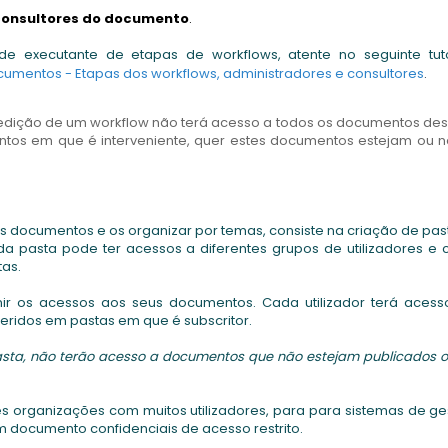
consultores do documento
.
de executante de etapas de workflows, atente no seguinte tutor
umentos - Etapas dos workflows, administradores e consultores
.
dição de um workflow não terá acesso a todos os documentos de
tos em que é interveniente, quer estes documentos estejam ou 
us documentos e os organizar por temas, consiste na criação de pas
da pasta pode ter acessos a diferentes grupos de utilizadores e
tas.
inir os acessos aos seus documentos. Cada utilizador terá acess
eridos em pastas em que é subscritor.
pasta, não terão acesso a documentos que não estejam publicados 
rganizações com muitos utilizadores, para para sistemas de ge
documento confidenciais de acesso restrito.