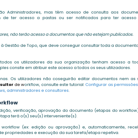
 são Administradores, mas têm acesso de consulta aos docume
m de ter acesso a pastas ou ser notificados para ter acesso
ltores, não terão acesso a documentos que não estejam publicados.
lo, à Gestão de Topo, que deve conseguir consultar toda a documen
todos os utilizadores da sua organização tenham acesso a to
s consite em atribuir este acesso a todos os seus utilizadores.
enas. Os utilizadores não coseguirão editar documentos nem as 
sultor
de w
orkflow, consulte este tutorial:
Configurar as permissõe
ws, administradores e consultores
.
orkflow
 edição, verificação, aprovação do documento (etapas do workflow
tapa terá o(s) seu(s) interveniente(s).
e workflow (ex: edição ou aprovação) e, automaticamente, rec
e propriedades e execução da sua tarefa/etapa repetiva.