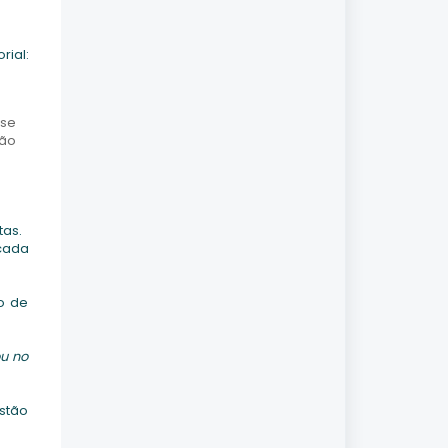
ial:
sse
não
tas.
 cada
o de
ou no
stão