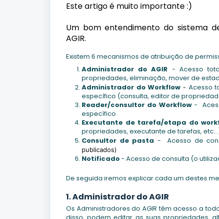
Este artigo é muito importante :)
Um bom entendimento do sistema de
AGIR.
Existem 6 mecanismos de atribuição de permi
Administrador do AGIR
- Acesso tota
propriedades, eliminação, mover de estado,
Administrador do Workflow
Acesso t
-
específico (consulta, editor de propriedad
Reader/consultor do Workflow
- Acess
específico
Executante de tarefa/etapa do work
propriedades, executante de tarefas, etc...
Consultor de pasta
- Acesso de con
publicados)
Notificado
- Acesso de consulta (o util
De seguida iremos explicar cada um destes mec
1. Administrador do AGIR
Os Administradores do AGIR têm acesso a todo
disso, podem editar as suas propriedades, a