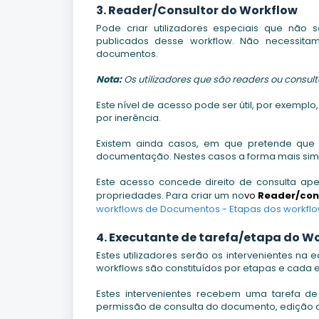
3. Reader/Consultor do Workflow
Pode criar utilizadores especiais que não
publicados desse workflow. Não necessita
documentos.
Nota:
Os utilizadores que são readers ou consu
Este nível de acesso pode ser útil, por exemp
por inerência.
Existem ainda casos, em que pretende que 
documentação. Nestes casos a forma mais simple
Este acesso concede direito de consulta ap
propriedades. Para criar um no
vo
Reader/con
workflows de Documentos - Etapas dos workflo
4. Executante de tarefa/etapa do W
Estes utilizadores serão os intervenientes na
workflows são constituídos por etapas e cada e
Estes intervenientes recebem uma tarefa d
permissão de consulta do documento, edição d