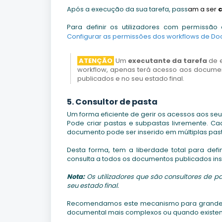
Após a execução da sua tarefa, pass
am a ser
Para definir os utilizadores com permissão 
Configurar as permissões dos workflows de Doc
ATENÇÃO
Um
executante da tarefa
de e
workflow, apenas terá acesso aos documen
publicados e no seu estado final.
5. Consultor de pasta
Um forma eficiente de gerir os acessos aos se
Pode criar pastas e subpastas livremente. Ca
documento pode ser inserido em múltiplas pas
Desta forma, tem a liberdade total para def
consulta a todos os documentos publicados ins
Nota:
Os utilizadores que são consultores de 
seu estado final.
Recomendamos este mecanismo para grandes o
documental mais complexos ou quando existem 