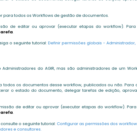
or para todos os Workflows de gestão de documentos.
ão de editar ou aprovar (executar etapas do workflow). Para 
Tarefa
.
iga o seguinte tutorial:
Definir permissões globais - Administrador, 
ão Administradores do AGIR, mas são administradores de um Work
a todos os documentos desse workflow, publicados ou não. Para 
lterar o estado do documento, delegar tarefas de edição, aprova
issão de editar ou aprovar (executar etapas do workflow). Para 
Tarefa
.
onsulte o seguinte tutorial:
Configurar as permissões dos workflo
dores e consultores.