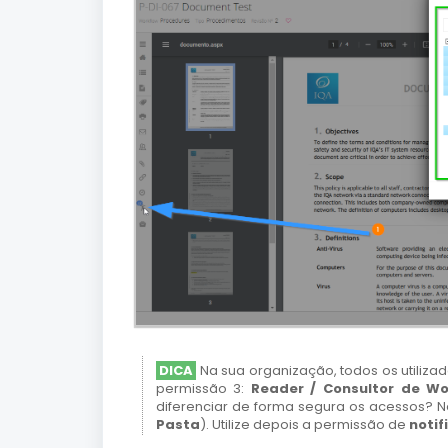
DICA
Na sua organização, todos os utiliza
permissão 3:
Reader / Consultor de Wo
diferenciar de forma segura os acessos? 
Pasta
). Utilize depois a permissão de
noti