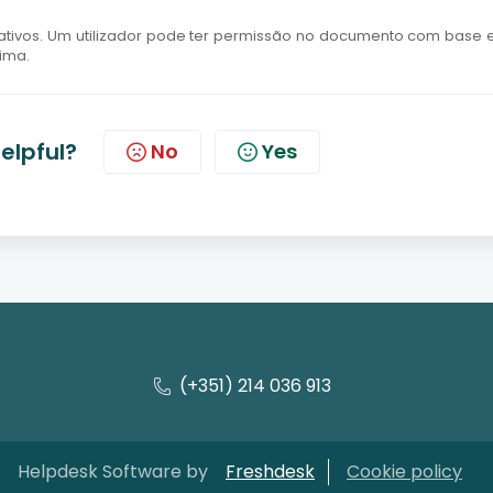
ativos. Um utilizador pode ter permissão no documento com base
ima.
helpful?
No
Yes
(+351) 214 036 913
Helpdesk Software by
Freshdesk
Cookie policy