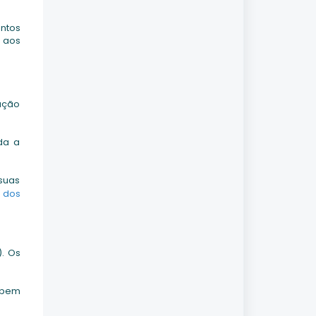
ntos
 aos
tação
da a
suas
s dos
). Os
ebem