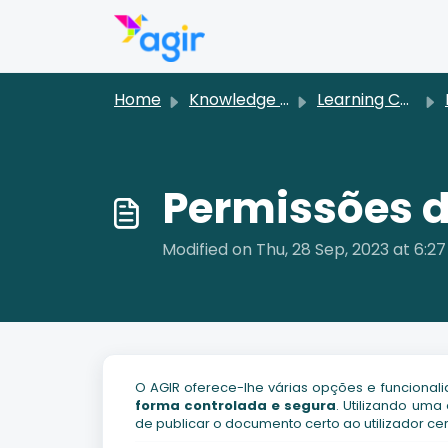
Skip to main content
Home
Knowledge base
Learning Center [PT]
D
Permissões d
Modified on Thu, 28 Sep, 2023 at 6:2
O AGIR oferece-lhe várias opções e funciona
forma controlada e segura
. Utilizando um
de publicar o documento certo ao utilizador cer