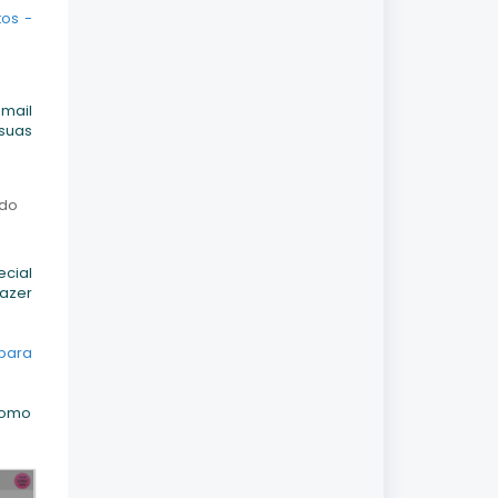
os -
-mail
suas
 do
ecial
azer
 para
 como