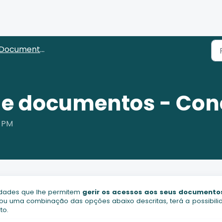
ocumentos (Administradores)
e documentos - Conc
7 PM
lidades que lhe permitem
gerir os acessos aos seus documento
a ou uma combinação das opções abaixo descritas, terá a possibil
to.