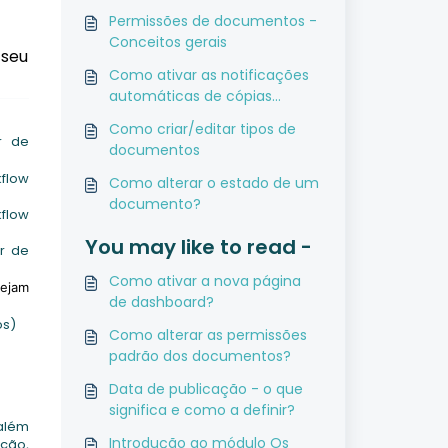
Permissões de documentos -
Conceitos gerais
 seu
Como ativar as notificações
automáticas de cópias
controladas?
Como criar/editar tipos de
r de
documentos
flow
Como alterar o estado de um
documento?
flow
You may like to read -
or de
Como ativar a nova página
tejam
de dashboard?
os)
Como alterar as permissões
padrão dos documentos?
Data de publicação - o que
significa e como a definir?
 além
Introdução ao módulo Os
ção,