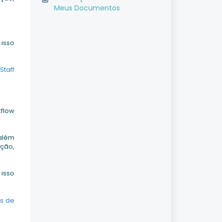
Meus Documentos
isso
Staff
flow
além
ção,
isso
ws de