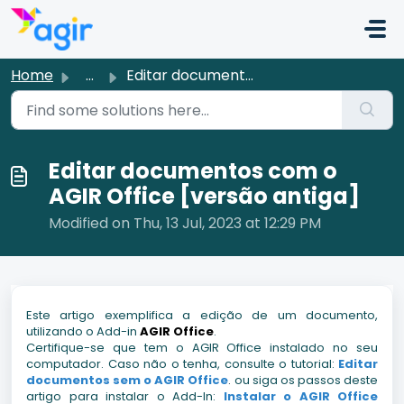
Skip to main content
Home
...
Editar documentos com o AGIR Office [versão antiga]
Editar documentos com o
AGIR Office [versão antiga]
Modified on Thu, 13 Jul, 2023 at 12:29 PM
Este artigo exemplifica a edição de um documento,
utilizando o Add-in
AGIR Office
.
Certifique-se que tem o AGIR Office instalado no seu
computador. Caso não o tenha, consulte o tutorial:
Editar
documentos sem o AGIR Office
.
ou siga os passos deste
artigo para instalar o Add-In:
Instalar o AGIR Office