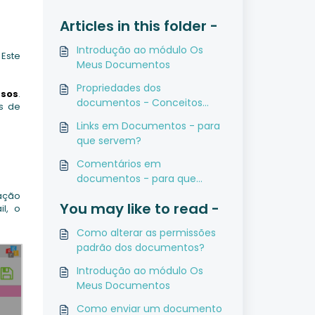
Articles in this folder -
Introdução ao módulo Os
 Este
Meus Documentos
Propriedades dos
ssos
.
documentos - Conceitos
s de
gerais
Links em Documentos - para
que servem?
Comentários em
documentos - para que
servem e como os gerir
cação
You may like to read -
l, o
Como alterar as permissões
padrão dos documentos?
Introdução ao módulo Os
Meus Documentos
Como enviar um documento