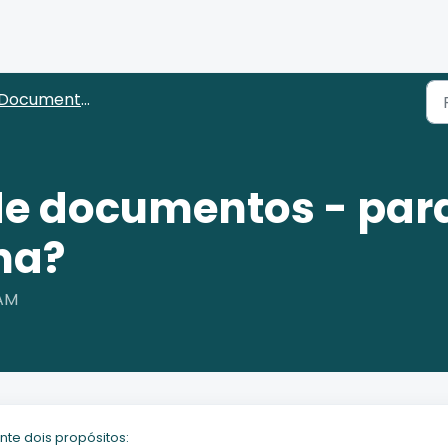
Documentos
de documentos - para
na?
 AM
te dois propósitos: