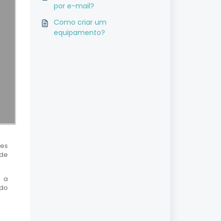
por e-mail?
Como criar um
equipamento?
tes
 de
e a
ado