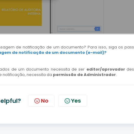
sagem de notificação de um documento? Para isso, siga os pas
agem de notificação de um documento (e-mail)?
ficados de um documento necessita de ser
editor/aprovador
des
notificação, necessita da
permissão de Administrador
.
helpful?
No
Yes