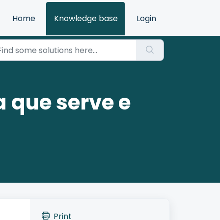
Home
Knowledge base
Login
 que serve e
Print