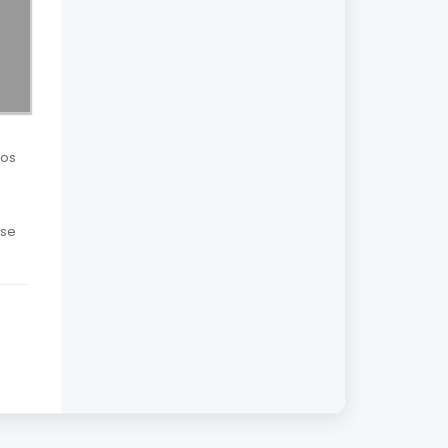
sos
se