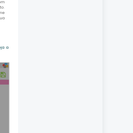
Com
to.
ome
sua
eja a