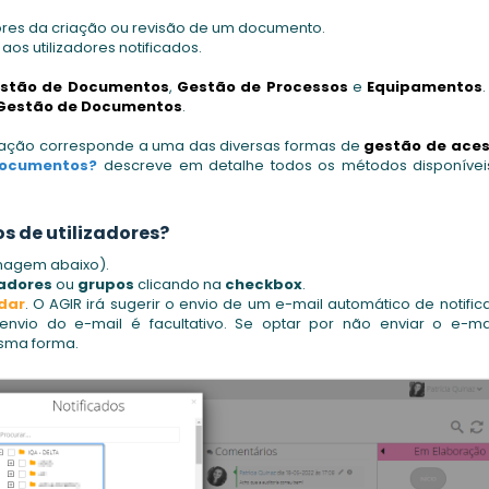
adores da criação ou revisão de um documento.
os utilizadores notificados.
stão de Documentos
,
Gestão de Processos
e
Equipamentos
.
Gestão de Documentos
.
icação corresponde a uma das diversas formas de
gestão de ace
documentos?
descreve em detalhe todos os métodos disponívei
s de utilizadores?
imagem abaixo).
zadores
ou
grupos
clicando na
checkbox
.
dar
. O AGIR irá sugerir o envio de um e-mail automático de notifi
vio do e-mail é facultativo. Se optar por não enviar o e-mai
sma forma.